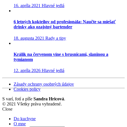
16. apríla 2021
Hlavné jedlá
6 letných kokteilov od profesionála: Naučte sa miešať
drinky ako ozajstný bartender
18. augusta 2021
Rady a tipy
Králik na červenom víne s brusnicami, slaninou a
tymianom
12. apríla 2026
Hlavné jedlá
Zásady ochrany osobných údajov
Cookies policy
S
varí, fotí a píše
Sandra Hricová
.
© 2021 Všetky práva vyhradené.
Close
Do kuchyne
O mne