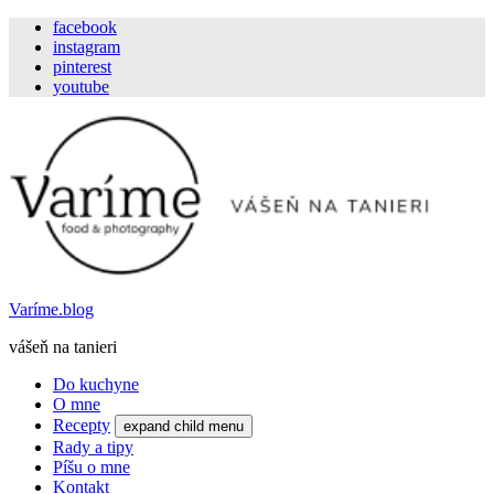
facebook
instagram
pinterest
youtube
Varíme.blog
vášeň na tanieri
Do kuchyne
O mne
Recepty
expand child menu
Rady a tipy
Píšu o mne
Kontakt