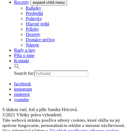
Recepty
expand child menu
Raňajky
Predjedlá
Polievky
Hlavné jedlá
Prílohy
Dezerty
Domáce pečivo
Nápoje
Rady a tipy
Píšu o mne
Kontakt
Search for:
facebook
instagram
pinterest
youtube
S láskou varí, fotí a píše Sandra Hricová.
©2021 Všetky práva vyhradené.
Táto webová stránka používa súbory cookies, ktoré slúžia na jej
správne fungovanie, personalizáciu reklám a meranie návštevnosti.
Viac informácií nájdete v
Zásadách používania súborov cookies.