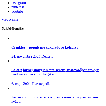
instagram
pinterest
youtube
viac o mne
Najobľúbenejšie
Crinkles – popukané čokoládové koláčiky
24. novembra 2025
Dezerty
Šalát z jarnej špargle s feta syrom, mätovo-špenátovým
pestom a opečenou bagetkou
6. mája 2021
Hlavné jedlá
Kuracie stehná v kokosovej karí omáčke s jazmínovou
ryžou