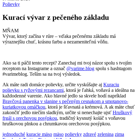
Polievky
Kurací vývar z pečeného základu
MŇAM
Vývar, ktorý začína v rúre – vďaka pečenému základu má
výraznejšiu chuť, krásnu farbu a nezameniteľnú vôňu.
Ako sa ti páčil tento recept? Zanechaj mi tvoj názor spolu s tvojím
receptom na Instagrame a označ
@varime.blog
spolu s hashtagom
#varimeblog. Teším sa na tvoj výsledok.
Ak máte radi domáce polievky, určite vyskúšajte aj
Kuraciu
polievku s ryžovými rezancami
, ktorá je ľahká, voňavá a ideálna na
každodenné varenie. Ako hlavné jedlo sa skvele hodí napríklad
Bravčová panenka v slanine s pečeným cesnakom a smotanovo-
kuriatkovou omáčkou
, ktorá je šťavnatá a krémová. A ak máte chuť
zakončiť jedlo niečím sladkým, určite si nenechajte ujsť
Hruškový
frgál s orechovou posýpkou
, tradičný kysnutý koláč s voňavou
hruškovou plnkou a chrumkavou orechovou posýpkou.
jednoduché
kuracie mäso
mäso
polievky
zdravé
zelenina
zima