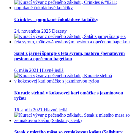
Crinkles – popukané čokoládové koláčiky
24. novembra 2025
Dezerty
Šalát z jarnej špargle s feta syrom, mätovo-špenátovým
pestom a opečenou bagetkou
6. mája 2021
Hlavné jedlá
Kuracie stehná v kokosovej karí omáčke s jazmínovou
ryžou
16. apríla 2021
Hlavné jedlá
Steak z mletého mäsa so zemiakovou kašou (Salisbury