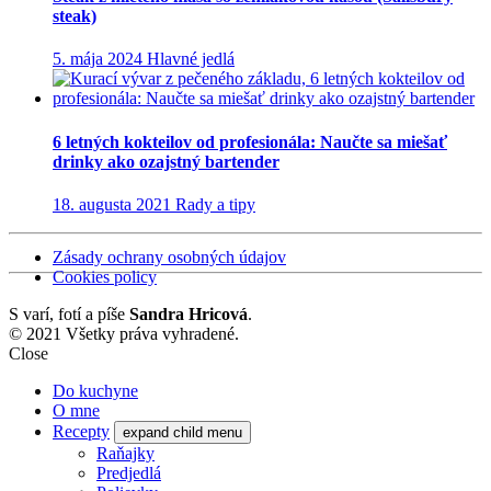
steak)
5. mája 2024
Hlavné jedlá
6 letných kokteilov od profesionála: Naučte sa miešať
drinky ako ozajstný bartender
18. augusta 2021
Rady a tipy
Zásady ochrany osobných údajov
Cookies policy
S
varí, fotí a píše
Sandra Hricová
.
© 2021 Všetky práva vyhradené.
Close
Do kuchyne
O mne
Recepty
expand child menu
Raňajky
Predjedlá