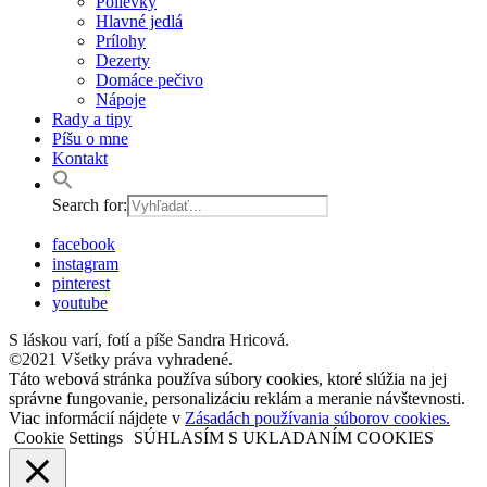
Polievky
Hlavné jedlá
Prílohy
Dezerty
Domáce pečivo
Nápoje
Rady a tipy
Píšu o mne
Kontakt
Search for:
facebook
instagram
pinterest
youtube
S láskou varí, fotí a píše Sandra Hricová.
©2021 Všetky práva vyhradené.
Táto webová stránka používa súbory cookies, ktoré slúžia na jej
správne fungovanie, personalizáciu reklám a meranie návštevnosti.
Viac informácií nájdete v
Zásadách používania súborov cookies.
Cookie Settings
SÚHLASÍM S UKLADANÍM COOKIES