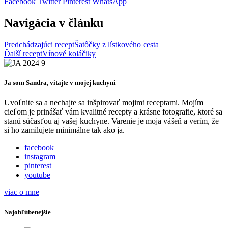
Facebook
Twitter
Pinterest
WhatsApp
Navigácia v článku
Predchádzajúci recept
Šatôčky z lístkového cesta
Ďalší recept
Vínové koláčiky
Ja som Sandra, vitajte v mojej kuchyni
Uvoľnite sa a nechajte sa inšpirovať mojimi receptami. Mojím
cieľom je prinášať vám kvalitné recepty a krásne fotografie, ktoré sa
stanú súčasťou aj vašej kuchyne. Varenie je moja vášeň a verím, že
si ho zamilujete minimálne tak ako ja.
facebook
instagram
pinterest
youtube
viac o mne
Najobľúbenejšie