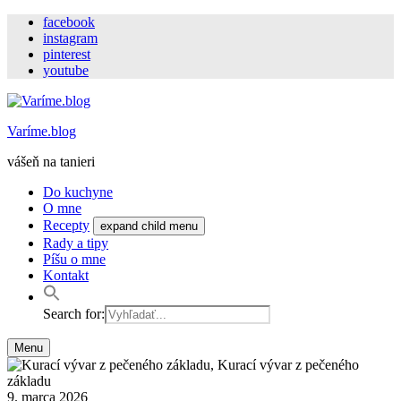
facebook
instagram
pinterest
youtube
Varíme.blog
vášeň na tanieri
Do kuchyne
O mne
Recepty
expand child menu
Rady a tipy
Píšu o mne
Kontakt
Search for:
Menu
9. marca 2026