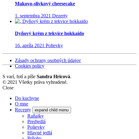
Makovo-slivkový cheesecake
1. septembra 2021
Dezerty
Dyňový krém z tekvice hokkaido
16. apríla 2021
Polievky
Zásady ochrany osobných údajov
Cookies policy
S
varí, fotí a píše
Sandra Hricová
.
© 2021 Všetky práva vyhradené.
Close
Do kuchyne
O mne
Recepty
expand child menu
Raňajky
Predjedlá
Polievky
Hlavné jedlá
Prílohy