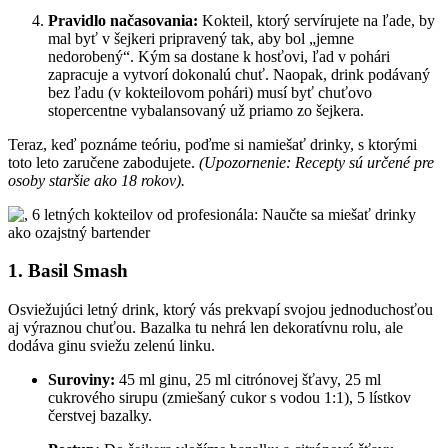
Pravidlo načasovania:
Kokteil, ktorý servírujete na ľade, by
mal byť v šejkeri pripravený tak, aby bol „jemne
nedorobený“. Kým sa dostane k hosťovi, ľad v pohári
zapracuje a vytvorí dokonalú chuť. Naopak, drink podávaný
bez ľadu (v kokteilovom pohári) musí byť chuťovo
stopercentne vybalansovaný už priamo zo šejkera.
Teraz, keď poznáme teóriu, poďme si namiešať drinky, s ktorými
toto leto zaručene zabodujete.
(Upozornenie: Recepty sú určené pre
osoby staršie ako 18 rokov).
1. Basil Smash
Osviežujúci letný drink, ktorý vás prekvapí svojou jednoduchosťou
aj výraznou chuťou. Bazalka tu nehrá len dekoratívnu rolu, ale
dodáva ginu sviežu zelenú linku.
Suroviny:
45 ml ginu, 25 ml citrónovej šťavy, 25 ml
cukrového sirupu (zmiešaný cukor s vodou 1:1), 5 lístkov
čerstvej bazalky.