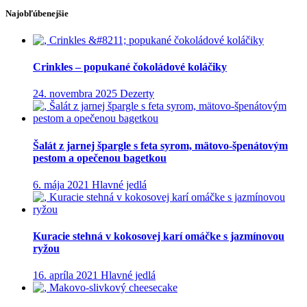
Najobľúbenejšie
Crinkles – popukané čokoládové koláčiky
24. novembra 2025
Dezerty
Šalát z jarnej špargle s feta syrom, mätovo-špenátovým
pestom a opečenou bagetkou
6. mája 2021
Hlavné jedlá
Kuracie stehná v kokosovej karí omáčke s jazmínovou
ryžou
16. apríla 2021
Hlavné jedlá