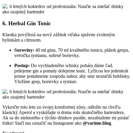
6. Herbal Gin Tonic
Klasika povýšená na nový zážitok vďaka správne zvoleným
bylinkám a citrusom.
Suroviny:
40 ml ginu, 70 ml kvalitného tonicu, plátok grepu,
vetvička tymianu, sušené borievky.
Postup:
Do vychladeného whisky pohára dáme ľad,
prilejeme gin a pomaly dolejeme tonic. Lyžicou len jedenkrát
jemne potiahneme zospodu nahor, aby sme nezničili bublinky.
Vložíme grep, borievky a tymian.
Vykročte toto leto zo svojej komfortnej zóny, odložte na chvíľu
klasický Aperol a vyskúšajte si doma rolu skutočného bartendera.
Ak sa do niektorého z týchto drinkov pustíte, nezabudnite mi poslať
fotku! Stačí ma označiť na Instagrame ako
@varime.blog
.