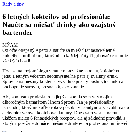
Rady a tipy
6 letných kokteilov od profesionála:
Naučte sa miešať drinky ako ozajstný
bartender
MŇAM
Odložte otrepaný Aperol a naučte sa miešať fantastické letné
kokteily s profi trikmi, ktorými na každej párty či grilovačke ohúrite
všetkých hostí!
Hoci sa na mojom blogu venujem prevažne vareniu, k dobrému
jedlu a letným večerom neodmysliteľne patrí aj kvalitný drink.
Správne namiešaný kokteil si vyžaduje presný postup, techniku a
pochopenie surovín, presne tak, ako varenie.
Aby som vám priniesla to najlepšie, spojila som sa s mojím
dlhoročným kamarátom Jánom Šprtom. Ján je profesionálny
bartender, ktorý niekoľko rokov pôsobil v Londýne a zasvätil ma do
alchýmie svetovej kokteilovej kultúry. Dnes vám vďaka nemu
ukážem nielen 6 fantastických receptov, ale aj základné pravidlá, s
ktorými povýšite domáce miešanie drinkov na profesionálnu úroveň.