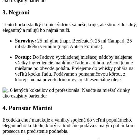
3. Negroni
Tento horko-sladký ikonický drink sa nešejkruje, ale stiruje. Je silný,
elegantný a milujú ho najmä muži.
Suroviny:
25 ml ginu (napr. Beefeater), 25 ml Campari, 25
ml sladkého vermutu (napr. Antica Formula).
Postup:
Do ľadovo vychladenej miešacej nádoby nalejeme
všetky ingrediencie, naplníme ľadom a dlhou lyžicou jemne
miešame po obvode pohára. Prelejeme do whisky pohára na
veľkú kocku ľadu. Podávame s pomarančovou kôrou, z
ktorej sme na povrch drinku vystrekli esenciálne oleje.
4. Pornstar Martini
Exotická chuť marakuje a vanilky spojená do veľmi populárneho,
elegantného kokteilu, ktorý sa tradične podáva s malým pohárikom
prosecca na prečistenie podnebia.