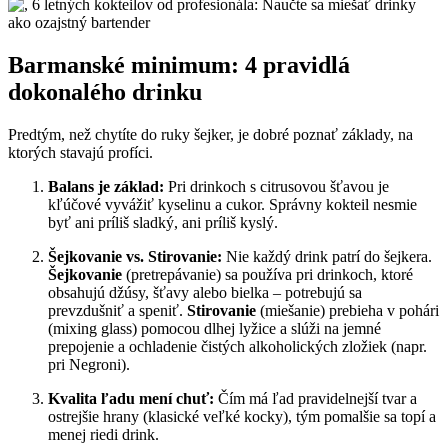
Barmanské minimum: 4 pravidlá
dokonalého drinku
Predtým, než chytíte do ruky šejker, je dobré poznať základy, na
ktorých stavajú profíci.
Balans je základ:
Pri drinkoch s citrusovou šťavou je
kľúčové vyvážiť kyselinu a cukor. Správny kokteil nesmie
byť ani príliš sladký, ani príliš kyslý.
Šejkovanie vs. Stirovanie:
Nie každý drink patrí do šejkera.
Šejkovanie
(pretrepávanie) sa používa pri drinkoch, ktoré
obsahujú džúsy, šťavy alebo bielka – potrebujú sa
prevzdušniť a speniť.
Stirovanie
(miešanie) prebieha v pohári
(mixing glass) pomocou dlhej lyžice a slúži na jemné
prepojenie a ochladenie čistých alkoholických zložiek (napr.
pri Negroni).
Kvalita ľadu mení chuť:
Čím má ľad pravidelnejší tvar a
ostrejšie hrany (klasické veľké kocky), tým pomalšie sa topí a
menej riedi drink.