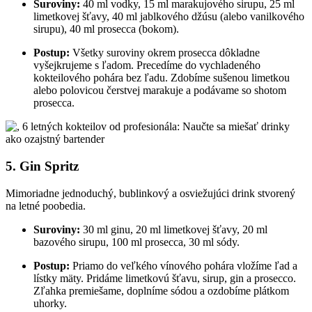
Suroviny:
40 ml vodky, 15 ml marakujového sirupu, 25 ml
limetkovej šťavy, 40 ml jablkového džúsu (alebo vanilkového
sirupu), 40 ml prosecca (bokom).
Postup:
Všetky suroviny okrem prosecca dôkladne
vyšejkrujeme s ľadom. Precedíme do vychladeného
kokteilového pohára bez ľadu. Zdobíme sušenou limetkou
alebo polovicou čerstvej marakuje a podávame so shotom
prosecca.
5. Gin Spritz
Mimoriadne jednoduchý, bublinkový a osviežujúci drink stvorený
na letné poobedia.
Suroviny:
30 ml ginu, 20 ml limetkovej šťavy, 20 ml
bazového sirupu, 100 ml prosecca, 30 ml sódy.
Postup:
Priamo do veľkého vínového pohára vložíme ľad a
lístky mäty. Pridáme limetkovú šťavu, sirup, gin a prosecco.
Zľahka premiešame, doplníme sódou a ozdobíme plátkom
uhorky.