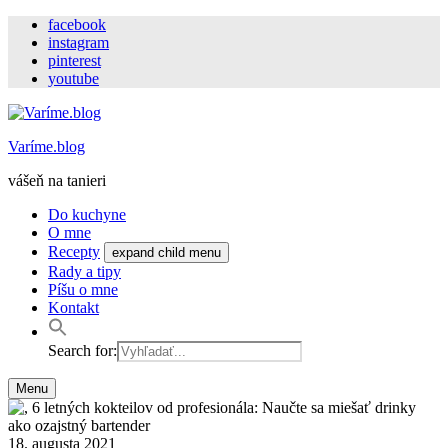
facebook
instagram
pinterest
youtube
Varíme.blog
vášeň na tanieri
Do kuchyne
O mne
Recepty
expand child menu
Rady a tipy
Píšu o mne
Kontakt
Search for:
Menu
18. augusta 2021