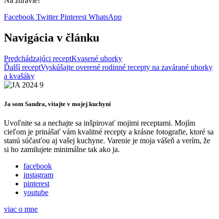
Na zdravie!
Facebook
Twitter
Pinterest
WhatsApp
Navigácia v článku
Predchádzajúci recept
Kvasené uhorky
Ďalší recept
Vyskúšajte overené rodinné recepty na zavárané uhorky
a kvašáky
Ja som Sandra, vitajte v mojej kuchyni
Uvoľnite sa a nechajte sa inšpirovať mojimi receptami. Mojím
cieľom je prinášať vám kvalitné recepty a krásne fotografie, ktoré sa
stanú súčasťou aj vašej kuchyne. Varenie je moja vášeň a verím, že
si ho zamilujete minimálne tak ako ja.
facebook
instagram
pinterest
youtube
viac o mne