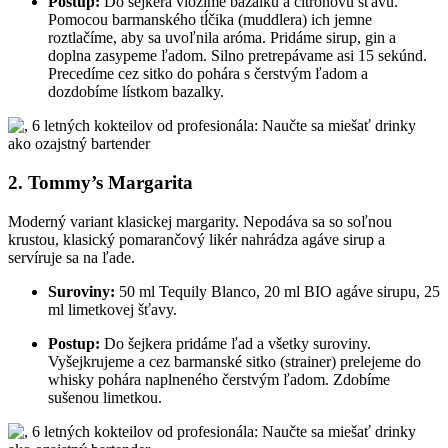
Postup:
Do šejkera vložíme bazalku a citrónovú šťavu.
Pomocou barmanského tĺčika (muddlera) ich jemne
roztlačíme, aby sa uvoľnila aróma. Pridáme sirup, gin a
doplna zasypeme ľadom. Silno pretrepávame asi 15 sekúnd.
Precedíme cez sitko do pohára s čerstvým ľadom a
dozdobíme lístkom bazalky.
2. Tommy’s Margarita
Moderný variant klasickej margarity. Nepodáva sa so soľnou
krustou, klasický pomarančový likér nahrádza agáve sirup a
servíruje sa na ľade.
Suroviny:
50 ml Tequily Blanco, 20 ml BIO agáve sirupu, 25
ml limetkovej šťavy.
Postup:
Do šejkera pridáme ľad a všetky suroviny.
Vyšejkrujeme a cez barmanské sitko (strainer) prelejeme do
whisky pohára naplneného čerstvým ľadom. Zdobíme
sušenou limetkou.