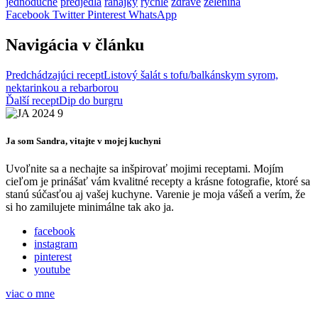
jednoduché
predjedlá
raňajky
rýchle
zdravé
zelenina
Facebook
Twitter
Pinterest
WhatsApp
Navigácia v článku
Predchádzajúci recept
Listový šalát s tofu/balkánskym syrom,
nektarinkou a rebarborou
Ďalší recept
Dip do burgru
Ja som Sandra, vitajte v mojej kuchyni
Uvoľnite sa a nechajte sa inšpirovať mojimi receptami. Mojím
cieľom je prinášať vám kvalitné recepty a krásne fotografie, ktoré sa
stanú súčasťou aj vašej kuchyne. Varenie je moja vášeň a verím, že
si ho zamilujete minimálne tak ako ja.
facebook
instagram
pinterest
youtube
viac o mne