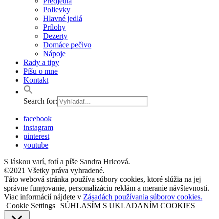
Predjedlá
Polievky
Hlavné jedlá
Prílohy
Dezerty
Domáce pečivo
Nápoje
Rady a tipy
Píšu o mne
Kontakt
Search for:
facebook
instagram
pinterest
youtube
S láskou varí, fotí a píše Sandra Hricová.
©2021 Všetky práva vyhradené.
Táto webová stránka používa súbory cookies, ktoré slúžia na jej
správne fungovanie, personalizáciu reklám a meranie návštevnosti.
Viac informácií nájdete v
Zásadách používania súborov cookies.
Cookie Settings
SÚHLASÍM S UKLADANÍM COOKIES