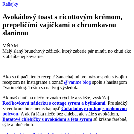
Raňajky
Avokádový toast s ricottovým krémom,
prepeličími vajíčkami a chrumkavou
slaninou
MŇAM
Malý slaný brunchový zážitok, ktorý zaberie pár minút, no chutí ako
z obľúbenej kaviarne.
Ako sa ti páčil tento recept? Zanechaj mi tvoj názor spolu s tvojím
receptom na Instagrame a označ
@varime.blog
spolu s hashtagom
#varimeblog. Teším sa na tvoj výsledok.
Ak máš chuť na niečo rovnako rýchle a svieže, vyskúšaj
Reďkovkovú nátierku s cottage syrom a bylinkami.
Pre sladký
záver brunchu si nenechaj ujsť
Čokoládový puding s malinovou
polevou.
A ak ťa láka niečo bez chleba, ale stále s avokádom,
Batátové chlebíčky s avokádom a feta syrom
sú krásne farebné,
sýte a plné chutí.