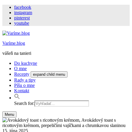
facebook
instagram
pinterest
youtube
Varíme.blog
vášeň na tanieri
Do kuchyne
O mne
Recepty
expand child menu
Rady a tipy
Píšu o mne
Kontakt
Search for:
Menu
15. júna 2025