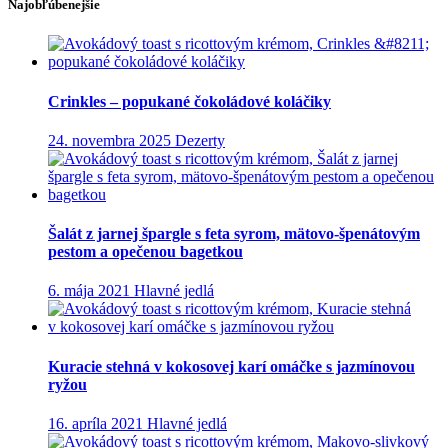
Najobľúbenejšie
Crinkles – popukané čokoládové koláčiky
24. novembra 2025
Dezerty
Šalát z jarnej špargle s feta syrom, mätovo-špenátovým
pestom a opečenou bagetkou
6. mája 2021
Hlavné jedlá
Kuracie stehná v kokosovej karí omáčke s jazmínovou
ryžou
16. apríla 2021
Hlavné jedlá