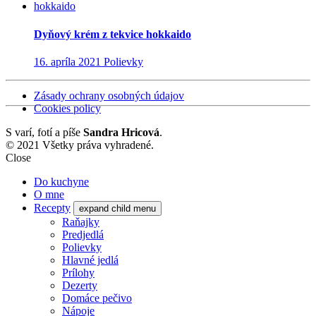
Dyňový krém z tekvice hokkaido
16. apríla 2021
Polievky
Zásady ochrany osobných údajov
Cookies policy
S
varí, fotí a píše
Sandra Hricová
.
© 2021 Všetky práva vyhradené.
Close
Do kuchyne
O mne
Recepty
expand child menu
Raňajky
Predjedlá
Polievky
Hlavné jedlá
Prílohy
Dezerty
Domáce pečivo
Nápoje