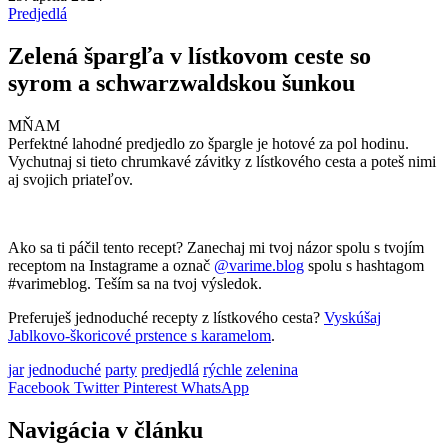
Predjedlá
Zelená špargľa v lístkovom ceste so
syrom a schwarzwaldskou šunkou
MŇAM
Perfektné lahodné predjedlo zo špargle je hotové za pol hodinu.
Vychutnaj si tieto chrumkavé závitky z lístkového cesta a poteš nimi
aj svojich priateľov.
Ako sa ti páčil tento recept? Zanechaj mi tvoj názor spolu s tvojím
receptom na Instagrame a označ
@varime.blog
spolu s hashtagom
#varimeblog. Teším sa na tvoj výsledok.
Preferuješ jednoduché recepty z lístkového cesta?
Vyskúšaj
Jablkovo-škoricové prstence s karamelom
.
jar
jednoduché
party
predjedlá
rýchle
zelenina
Facebook
Twitter
Pinterest
WhatsApp
Navigácia v článku