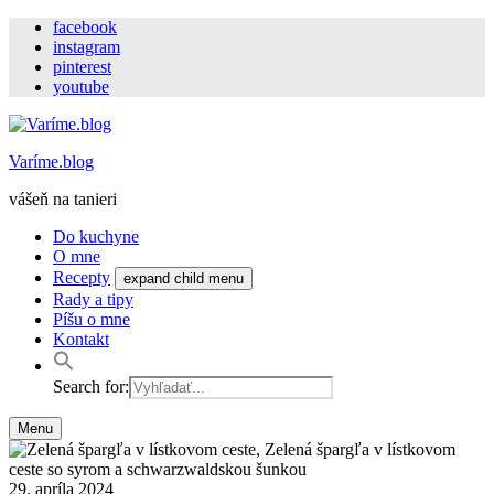
facebook
instagram
pinterest
youtube
Varíme.blog
vášeň na tanieri
Do kuchyne
O mne
Recepty
expand child menu
Rady a tipy
Píšu o mne
Kontakt
Search for:
Menu
29. apríla 2024