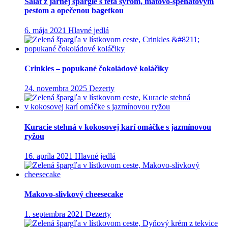
Šalát z jarnej špargle s feta syrom, mätovo-špenátovým
pestom a opečenou bagetkou
6. mája 2021
Hlavné jedlá
Crinkles – popukané čokoládové koláčiky
24. novembra 2025
Dezerty
Kuracie stehná v kokosovej karí omáčke s jazmínovou
ryžou
16. apríla 2021
Hlavné jedlá
Makovo-slivkový cheesecake
1. septembra 2021
Dezerty