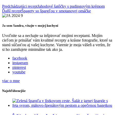
Predchádzajúci recept
Jahodové šatôčky s pudingovým krémom
Ďalší recept
Špagety so špargľou v smotanovej omáčke
Ja som Sandra, vitajte v mojej kuchyni
Uvoľnite sa a nechajte sa inšpirovať mojimi receptami. Mojím
cieľom je prinášať vám kvalitné recepty a krásne fotografie, ktoré sa
stanú súčasťou aj vašej kuchyne. Varenie je moja vášeň a verím, že
si ho zamilujete minimálne tak ako ja.
facebook
instagram
pinterest
youtube
viac o mne
Najobľúbenejšie