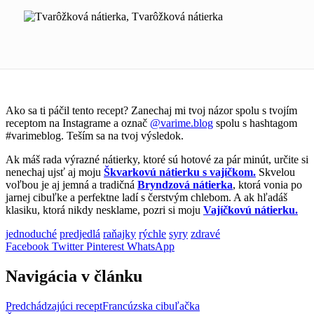
Ako sa ti páčil tento recept? Zanechaj mi tvoj názor spolu s tvojím
receptom na Instagrame a označ
@varime.blog
spolu s hashtagom
#varimeblog. Teším sa na tvoj výsledok.
Ak máš rada výrazné nátierky, ktoré sú hotové za pár minút, určite si
nenechaj ujsť aj moju
Škvarkovú nátierku s vajíčkom.
Skvelou
voľbou je aj jemná a tradičná
Bryndzová nátierka
, ktorá vonia po
jarnej cibuľke a perfektne ladí s čerstvým chlebom. A ak hľadáš
klasiku, ktorá nikdy nesklame, pozri si moju
Vajíčkovú nátierku.
jednoduché
predjedlá
raňajky
rýchle
syry
zdravé
Facebook
Twitter
Pinterest
WhatsApp
Navigácia v článku
Predchádzajúci recept
Francúzska cibuľačka