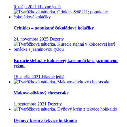
6. mája 2021
Hlavné jedlá
Crinkles – popukané čokoládové koláčiky
24. novembra 2025
Dezerty
Kuracie stehná v kokosovej karí omáčke s jazmínovou
ryžou
16. apríla 2021
Hlavné jedlá
Makovo-slivkový cheesecake
1. septembra 2021
Dezerty
Dyňový krém z tekvice hokkaido