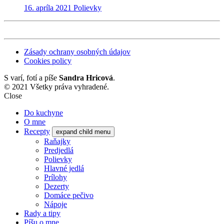
16. apríla 2021
Polievky
Zásady ochrany osobných údajov
Cookies policy
S
varí, fotí a píše
Sandra Hricová
.
© 2021 Všetky práva vyhradené.
Close
Do kuchyne
O mne
Recepty
expand child menu
Raňajky
Predjedlá
Polievky
Hlavné jedlá
Prílohy
Dezerty
Domáce pečivo
Nápoje
Rady a tipy
Píšu o mne