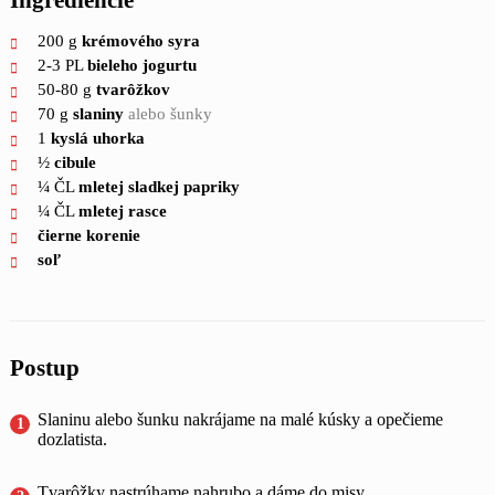
200
g
krémového syra
2-3
PL
bieleho jogurtu
50-80
g
tvarôžkov
70
g
slaniny
alebo šunky
1
kyslá uhorka
½
cibule
¼
ČL
mletej sladkej papriky
¼
ČL
mletej rasce
čierne korenie
soľ
Postup
Slaninu alebo šunku nakrájame na malé kúsky a opečieme
dozlatista.
Tvarôžky nastrúhame nahrubo a dáme do misy.