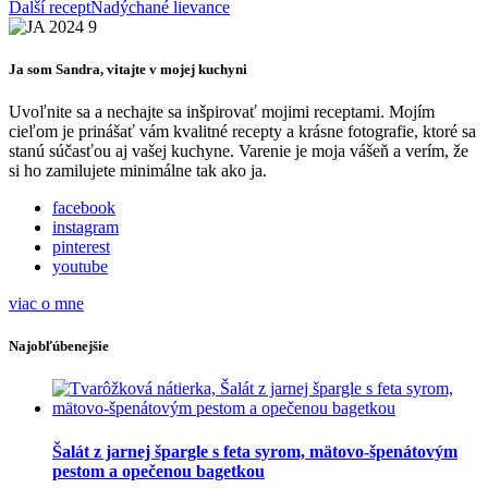
Ďalší recept
Nadýchané lievance
Ja som Sandra, vitajte v mojej kuchyni
Uvoľnite sa a nechajte sa inšpirovať mojimi receptami. Mojím
cieľom je prinášať vám kvalitné recepty a krásne fotografie, ktoré sa
stanú súčasťou aj vašej kuchyne. Varenie je moja vášeň a verím, že
si ho zamilujete minimálne tak ako ja.
facebook
instagram
pinterest
youtube
viac o mne
Najobľúbenejšie
Šalát z jarnej špargle s feta syrom, mätovo-špenátovým
pestom a opečenou bagetkou