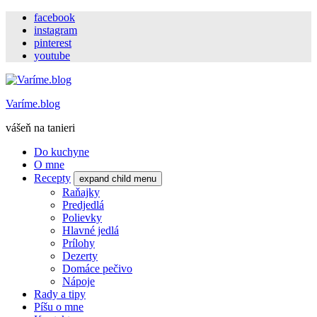
facebook
instagram
pinterest
youtube
Varíme.blog
vášeň na tanieri
Do kuchyne
O mne
Recepty
expand child menu
Raňajky
Predjedlá
Polievky
Hlavné jedlá
Prílohy
Dezerty
Domáce pečivo
Nápoje
Rady a tipy
Píšu o mne