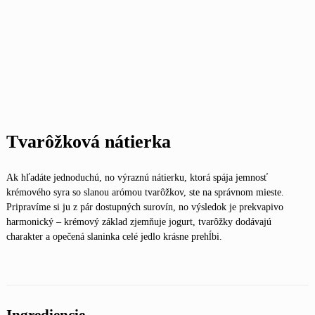
Tvarôžková nátierka
Ak hľadáte jednoduchú, no výraznú nátierku, ktorá spája jemnosť
krémového syra so slanou arómou tvarôžkov, ste na správnom mieste.
Pripravíme si ju z pár dostupných surovín, no výsledok je prekvapivo
harmonický – krémový základ zjemňuje jogurt, tvarôžky dodávajú
charakter a opečená slaninka celé jedlo krásne prehĺbi.
Ingrediencie