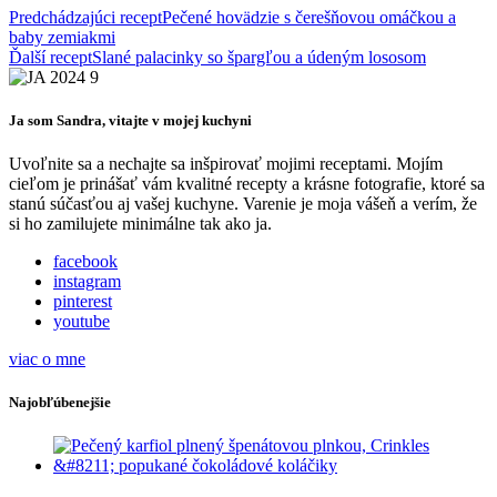
Predchádzajúci recept
Pečené hovädzie s čerešňovou omáčkou a
baby zemiakmi
Ďalší recept
Slané palacinky so špargľou a údeným lososom
Ja som Sandra, vitajte v mojej kuchyni
Uvoľnite sa a nechajte sa inšpirovať mojimi receptami. Mojím
cieľom je prinášať vám kvalitné recepty a krásne fotografie, ktoré sa
stanú súčasťou aj vašej kuchyne. Varenie je moja vášeň a verím, že
si ho zamilujete minimálne tak ako ja.
facebook
instagram
pinterest
youtube
viac o mne
Najobľúbenejšie