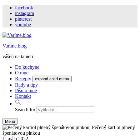
facebook
instagram
pinterest
youtube
Varíme.blog
vášeň na tanieri
Do kuchyne
O mne
Recepty
expand child menu
Rady a tipy
Píšu o mne
Kontakt
Search for:
Menu
1. mája 2022