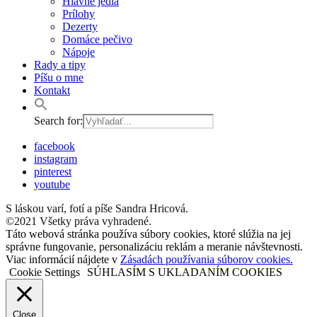
Hlavné jedlá
Prílohy
Dezerty
Domáce pečivo
Nápoje
Rady a tipy
Píšu o mne
Kontakt
Search for:
facebook
instagram
pinterest
youtube
S láskou varí, fotí a píše Sandra Hricová.
©2021 Všetky práva vyhradené.
Táto webová stránka používa súbory cookies, ktoré slúžia na jej
správne fungovanie, personalizáciu reklám a meranie návštevnosti.
Viac informácií nájdete v
Zásadách používania súborov cookies.
Cookie Settings
SÚHLASÍM S UKLADANÍM COOKIES
Close