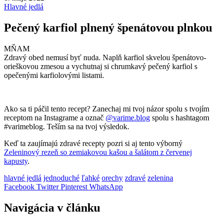
Hlavné jedlá
Pečený karfiol plnený špenátovou plnkou
MŇAM
Zdravý obed nemusí byť nuda. Naplň karfiol skvelou špenátovo-
orieškovou zmesou a vychutnaj si chrumkavý pečený karfiol s
opečenými karfiolovými listami.
Ako sa ti páčil tento recept? Zanechaj mi tvoj názor spolu s tvojím
receptom na Instagrame a označ
@varime.blog
spolu s hashtagom
#varimeblog. Teším sa na tvoj výsledok.
Keď ta zaujímajú zdravé recepty pozri si aj tento výborný
Zeleninový rezeň so zemiakovou kašou a šalátom z červenej
kapusty
.
hlavné jedlá
jednoduché
ľahké
orechy
zdravé
zelenina
Facebook
Twitter
Pinterest
WhatsApp
Navigácia v článku