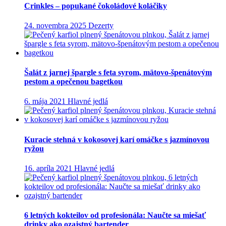
Crinkles – popukané čokoládové koláčiky
24. novembra 2025
Dezerty
Šalát z jarnej špargle s feta syrom, mätovo-špenátovým
pestom a opečenou bagetkou
6. mája 2021
Hlavné jedlá
Kuracie stehná v kokosovej karí omáčke s jazmínovou
ryžou
16. apríla 2021
Hlavné jedlá
6 letných kokteilov od profesionála: Naučte sa miešať
drinky ako ozajstný bartender