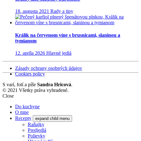
18. augusta 2021
Rady a tipy
Králik na červenom víne s brusnicami, slaninou a
tymianom
12. apríla 2026
Hlavné jedlá
Zásady ochrany osobných údajov
Cookies policy
S
varí, fotí a píše
Sandra Hricová
.
© 2021 Všetky práva vyhradené.
Close
Do kuchyne
O mne
Recepty
expand child menu
Raňajky
Predjedlá
Polievky