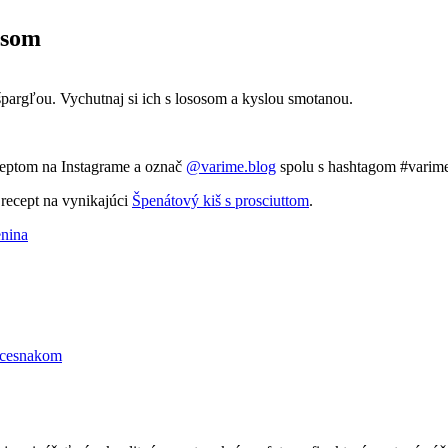
osom
špargľou. Vychutnaj si ich s lososom a kyslou smotanou.
receptom na Instagrame a označ
@varime.blog
spolu s hashtagom #varime
 recept na vynikajúci
Špenátový kiš s prosciuttom
.
enina
 cesnakom