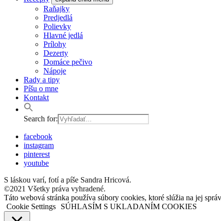
Raňajky
Predjedlá
Polievky
Hlavné jedlá
Prílohy
Dezerty
Domáce pečivo
Nápoje
Rady a tipy
Píšu o mne
Kontakt
Search for:
facebook
instagram
pinterest
youtube
S láskou varí, fotí a píše Sandra Hricová.
©2021 Všetky práva vyhradené.
Táto webová stránka používa súbory cookies, ktoré slúžia na jej sprá
Cookie Settings
SÚHLASÍM S UKLADANÍM COOKIES