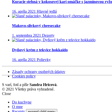
Kuracie stehná v kokosovej karí omáčke s jazmínovou ryž
16. apríla 2021
Hlavné jedlá
Makovo-slivkový cheesecake
1. septembra 2021
Dezerty
Dyňový krém z tekvice hokkaido
16. apríla 2021
Polievky
Zásady ochrany osobných údajov
Cookies policy
S
varí, fotí a píše
Sandra Hricová
.
© 2021 Všetky práva vyhradené.
Close
Do kuchyne
O mne
Recepty
expand child menu