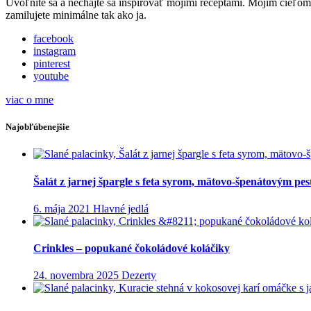
Uvoľnite sa a nechajte sa inšpirovať mojimi receptami. Mojím cieľom j
zamilujete minimálne tak ako ja.
facebook
instagram
pinterest
youtube
viac o mne
Najobľúbenejšie
Šalát z jarnej špargle s feta syrom, mätovo-špenátovým p
6. mája 2021
Hlavné jedlá
Crinkles – popukané čokoládové koláčiky
24. novembra 2025
Dezerty