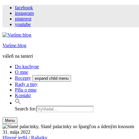
facebook
instagram
pinterest
youtube
Varíme.blog
vášeň na tanieri
Do kuchyne
O mne
Recepty
expand child menu
Rady a tipy
Píšu o mne
Kontakt
Search for:
Menu
31. mája 2022
Hlavné jedlá
/
Raňajky