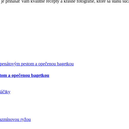
e prinášať vám kvalitné recepty a krásne fotografie, ktoré sa stanú súč
estom a opečenou bagetkou