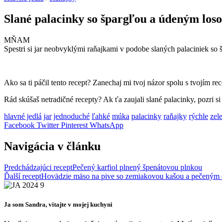
Slané palacinky so špargľou a údeným los
MŇAM
Spestri si jar neobvyklými raňajkami v podobe slaných palaciniek so 
Ako sa ti páčil tento recept? Zanechaj mi tvoj názor spolu s tvojím 
Rád skúšaš netradičné recepty? Ak ťa zaujali slané palacinky, pozri si
hlavné jedlá
jar
jednoduché
ľahké
múka
palacinky
raňajky
rýchle
zel
Facebook
Twitter
Pinterest
WhatsApp
Navigácia v článku
Predchádzajúci recept
Pečený karfiol plnený špenátovou plnkou
Ďalší recept
Hovädzie mäso na pive so zemiakovou kašou a pečeným
Ja som Sandra, vitajte v mojej kuchyni