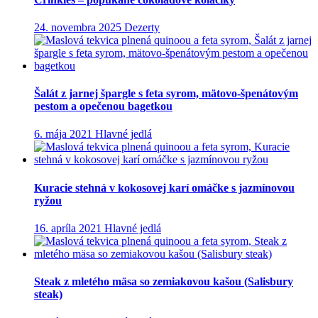
24. novembra 2025
Dezerty
Šalát z jarnej špargle s feta syrom, mätovo-špenátovým
pestom a opečenou bagetkou
6. mája 2021
Hlavné jedlá
Kuracie stehná v kokosovej karí omáčke s jazmínovou
ryžou
16. apríla 2021
Hlavné jedlá
Steak z mletého mäsa so zemiakovou kašou (Salisbury
steak)