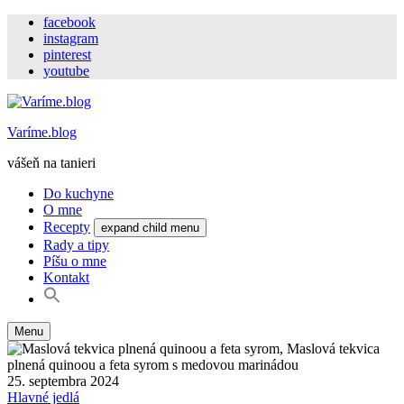
facebook
instagram
pinterest
youtube
Varíme.blog
vášeň na tanieri
Do kuchyne
O mne
Recepty
expand child menu
Rady a tipy
Píšu o mne
Kontakt
Menu
25. septembra 2024
Hlavné jedlá