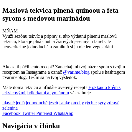
Maslová tekvica plnená quinoou a feta
syrom s medovou marinádou
MŇAM
Využi sezónu tekvíc a priprav si túto výdatnú plnenú maslovú
tekvicu, ktorá je plná chuti a žiarivých jesenných farieb. Je
neuveriteľne jednoduchá a zamilujú si ju nie len vegetariáni.
Ako sa ti páčil tento recept? Zanechaj mi tvoj názor spolu s tvojím
receptom na Instagrame a označ
@varime.blog
spolu s hashtagom
#varimeblog. Teším sa na tvoj výsledok.
Máte doma tekvicu a hľadáte overený recept?
Hokkaido krém s
tekvicovými jadierkami a tymiánom
vás zahreje.
hlavné jedlá
jednoduché
jeseň
ľahké
orechy
rýchle
syry
zdravé
zelenina
Facebook
Twitter
Pinterest
WhatsApp
Navigácia v článku