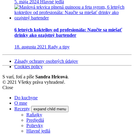
5. mája 2024
Hlavné jedlá
6 letných kokteilov od profesionála: Naučte sa miešať
drinky ako ozajstný bartender
18. augusta 2021
Rady a tipy
Zásady ochrany osobných údajov
Cookies policy
S
varí, fotí a píše
Sandra Hricová
.
© 2021 Všetky práva vyhradené.
Close
Do kuchyne
O mne
Recepty
expand child menu
Raňajky
Predjedlá
Polievky
Hlavné jedlá