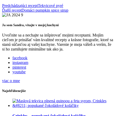
Predchádzajúci recept
Tekvicové pyré
Ďalší recept
Domáci pumpkin spice sirup
Ja som Sandra, vitajte v mojej kuchyni
Uvoľnite sa a nechajte sa inšpirovať mojimi receptami. Mojím
cieľom je prinášať vám kvalitné recepty a krásne fotografie, ktoré sa
stanú súčasťou aj vašej kuchyne. Varenie je moja vášeň a verím, že
si ho zamilujete minimálne tak ako ja.
facebook
instagram
pinterest
youtube
viac o mne
Najobľúbenejšie
Crinkles – popukané čokoládové koláčiky