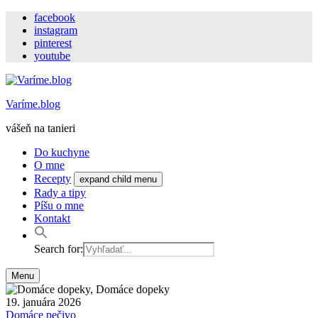
facebook
instagram
pinterest
youtube
Varíme.blog
vášeň na tanieri
Do kuchyne
O mne
Recepty
expand child menu
Rady a tipy
Píšu o mne
Kontakt
Search for:
Menu
19. januára 2026
Domáce pečivo