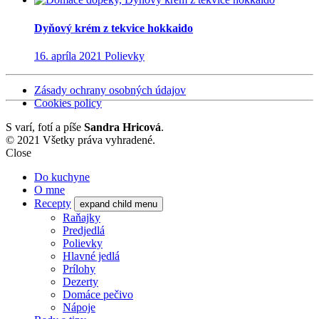
Dyňový krém z tekvice hokkaido
16. apríla 2021
Polievky
Zásady ochrany osobných údajov
Cookies policy
S
varí, fotí a píše
Sandra Hricová
.
© 2021 Všetky práva vyhradené.
Close
Do kuchyne
O mne
Recepty
expand child menu
Raňajky
Predjedlá
Polievky
Hlavné jedlá
Prílohy
Dezerty
Domáce pečivo
Nápoje