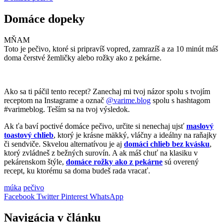
Domáce dopeky
MŇAM
Toto je pečivo, ktoré si pripravíš vopred, zamrazíš a za 10 minút máš
doma čerstvé žemličky alebo rožky ako z pekárne.
Ako sa ti páčil tento recept? Zanechaj mi tvoj názor spolu s tvojím
receptom na Instagrame a označ
@varime.blog
spolu s hashtagom
#varimeblog. Teším sa na tvoj výsledok.
Ak ťa baví poctivé domáce pečivo, určite si nenechaj ujsť
maslový
toastový chlieb
, ktorý je krásne mäkký, vláčny a ideálny na raňajky
či sendviče. Skvelou alternatívou je aj
domáci chlieb bez kvásku
,
ktorý zvládneš z bežných surovín. A ak máš chuť na klasiku v
pekárenskom štýle,
domáce rožky ako z pekárne
sú overený
recept, ku ktorému sa doma budeš rada vracať.
múka
pečivo
Facebook
Twitter
Pinterest
WhatsApp
Navigácia v článku