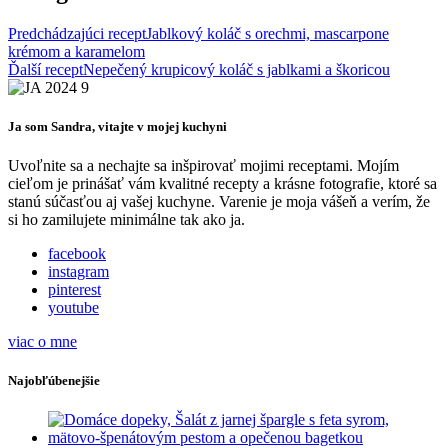
Predchádzajúci recept
Jablkový koláč s orechmi, mascarpone
krémom a karamelom
Ďalší recept
Nepečený krupicový koláč s jablkami a škoricou
Ja som Sandra, vitajte v mojej kuchyni
Uvoľnite sa a nechajte sa inšpirovať mojimi receptami. Mojím
cieľom je prinášať vám kvalitné recepty a krásne fotografie, ktoré sa
stanú súčasťou aj vašej kuchyne. Varenie je moja vášeň a verím, že
si ho zamilujete minimálne tak ako ja.
facebook
instagram
pinterest
youtube
viac o mne
Najobľúbenejšie