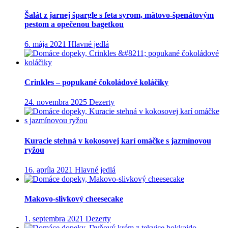
Šalát z jarnej špargle s feta syrom, mätovo-špenátovým
pestom a opečenou bagetkou
6. mája 2021
Hlavné jedlá
Crinkles – popukané čokoládové koláčiky
24. novembra 2025
Dezerty
Kuracie stehná v kokosovej karí omáčke s jazmínovou
ryžou
16. apríla 2021
Hlavné jedlá
Makovo-slivkový cheesecake
1. septembra 2021
Dezerty