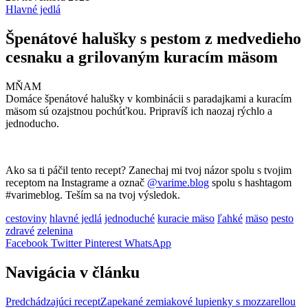
Hlavné jedlá
Špenátové halušky s pestom z medvedieho
cesnaku a grilovaným kuracím mäsom
MŇAM
Domáce špenátové halušky v kombinácii s paradajkami a kuracím
mäsom sú ozajstnou pochúťkou. Pripravíš ich naozaj rýchlo a
jednoducho.
Ako sa ti páčil tento recept? Zanechaj mi tvoj názor spolu s tvojim
receptom na Instagrame a označ
@varime.blog
spolu s hashtagom
#varimeblog. Teším sa na tvoj výsledok.
cestoviny
hlavné jedlá
jednoduché
kuracie mäso
ľahké
mäso
pesto
zdravé
zelenina
Facebook
Twitter
Pinterest
WhatsApp
Navigácia v článku
Predchádzajúci recept
Zapekané zemiakové lupienky s mozzarellou