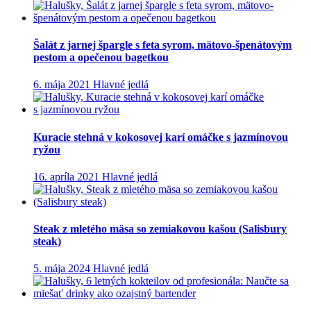
Šalát z jarnej špargle s feta syrom, mätovo-špenátovým
pestom a opečenou bagetkou
6. mája 2021
Hlavné jedlá
Kuracie stehná v kokosovej karí omáčke s jazmínovou
ryžou
16. apríla 2021
Hlavné jedlá
Steak z mletého mäsa so zemiakovou kašou (Salisbury
steak)
5. mája 2024
Hlavné jedlá