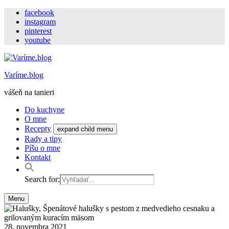
facebook
instagram
pinterest
youtube
Varíme.blog
vášeň na tanieri
Do kuchyne
O mne
Recepty
expand child menu
Rady a tipy
Píšu o mne
Kontakt
Search for:
Menu
28. novembra 2021