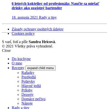
6 letných kokteilov od profesionála: Naučte sa miešať
drinky ako ozajstný bartender
18. augusta 2021
Rady a tipy
Zásady ochrany osobných údajov
Cookies policy
S
varí, fotí a píše
Sandra Hricová
.
© 2021 Všetky práva vyhradené.
Close
Do kuchyne
O mne
Recepty
expand child menu
Raňajky
Predjedlá
Polievky
Hlavné jedlá
Prílohy
Dezerty
Domáce pečivo
Nápoje
Rady a tipy