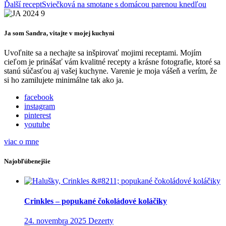
Ďalší recept
Sviečková na smotane s domácou parenou knedľou
Ja som Sandra, vitajte v mojej kuchyni
Uvoľnite sa a nechajte sa inšpirovať mojimi receptami. Mojím
cieľom je prinášať vám kvalitné recepty a krásne fotografie, ktoré sa
stanú súčasťou aj vašej kuchyne. Varenie je moja vášeň a verím, že
si ho zamilujete minimálne tak ako ja.
facebook
instagram
pinterest
youtube
viac o mne
Najobľúbenejšie
Crinkles – popukané čokoládové koláčiky
24. novembra 2025
Dezerty