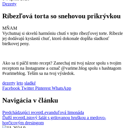
Dezerty
Ríbezľová torta so snehovou prikrývkou
MŇAM
Vychutnaj si skvelú harmóniu chutí v tejto ríbezľovej torte. Ríbezle
jej dodávajú kyslastú chuť, ktorú dokonale dopĺňa sladkosť
bielkovej peny.
Ako sa ti páčil tento recept? Zanechaj mi tvoj názor spolu s tvojim
receptom na Instagrame a označ @varime.blog spolu s hashtagom
#varimeblog. Teším sa na tvoj výsledok.
dezerty
leto
sladké
Facebook
Twitter
Pinterest
WhatsApp
Navigácia v článku
Predchádzajúci recept
Levanduľová limonáda
Ďalší recept
Listový šalát s grilovanou hruškou a medovo-
horčicovým dresingom