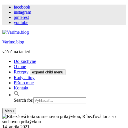
facebook
instagram
pinterest
youtube
Varíme.blog
vášeň na tanieri
Do kuchyne
O mne
Recepty
expand child menu
Rady a tipy
Píšu o mne
Kontakt
Search for:
Menu
14. apríla 2021