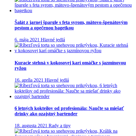
Šalát z jarnej špargle s feta syrom, mätovo-špenátovým
pestom a opečenou bagetkou
6. mája 2021
Hlavné jedlá
Kuracie stehná v kokosovej karí omáčke s jazmínovou
ryžou
16. apríla 2021
Hlavné jedlá
6 letných kokteilov od profesionála: Naučte sa miešať
drinky ako ozajstný bartender
18. augusta 2021
Rady a tipy