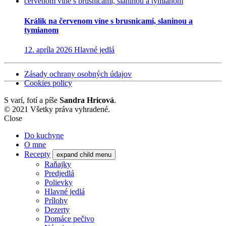
Králik na červenom víne s brusnicami, slaninou a
tymianom
12. apríla 2026
Hlavné jedlá
Zásady ochrany osobných údajov
Cookies policy
S
varí, fotí a píše
Sandra Hricová
.
© 2021 Všetky práva vyhradené.
Close
Do kuchyne
O mne
Recepty
expand child menu
Raňajky
Predjedlá
Polievky
Hlavné jedlá
Prílohy
Dezerty
Domáce pečivo