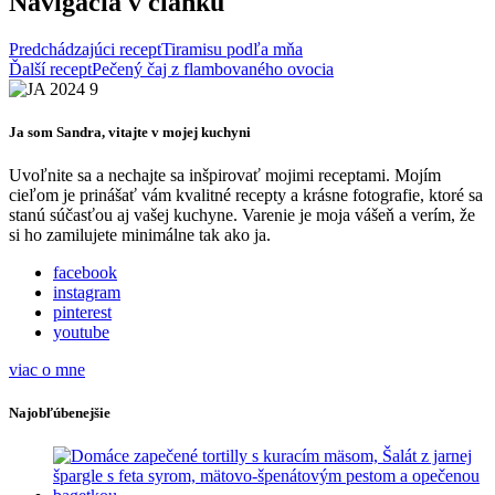
Navigácia v článku
Predchádzajúci recept
Tiramisu podľa mňa
Ďalší recept
Pečený čaj z flambovaného ovocia
Ja som Sandra, vitajte v mojej kuchyni
Uvoľnite sa a nechajte sa inšpirovať mojimi receptami. Mojím
cieľom je prinášať vám kvalitné recepty a krásne fotografie, ktoré sa
stanú súčasťou aj vašej kuchyne. Varenie je moja vášeň a verím, že
si ho zamilujete minimálne tak ako ja.
facebook
instagram
pinterest
youtube
viac o mne
Najobľúbenejšie