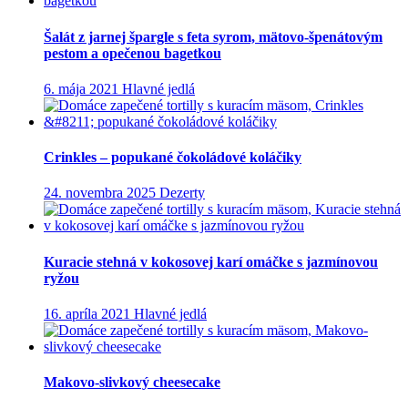
Šalát z jarnej špargle s feta syrom, mätovo-špenátovým
pestom a opečenou bagetkou
6. mája 2021
Hlavné jedlá
Crinkles – popukané čokoládové koláčiky
24. novembra 2025
Dezerty
Kuracie stehná v kokosovej karí omáčke s jazmínovou
ryžou
16. apríla 2021
Hlavné jedlá
Makovo-slivkový cheesecake