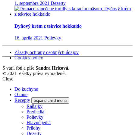
1. septembra 2021
Dezerty
Dyňový krém z tekvice hokkaido
16. apríla 2021
Polievky
Zásady ochrany osobných údajov
Cookies policy
S
varí, fotí a píše
Sandra Hricová
.
© 2021 Všetky práva vyhradené.
Close
Do kuchyne
O mne
Recepty
expand child menu
Raňajky
Predjedlá
Polievky
Hlavné jedlá
Prílohy
Dezerty