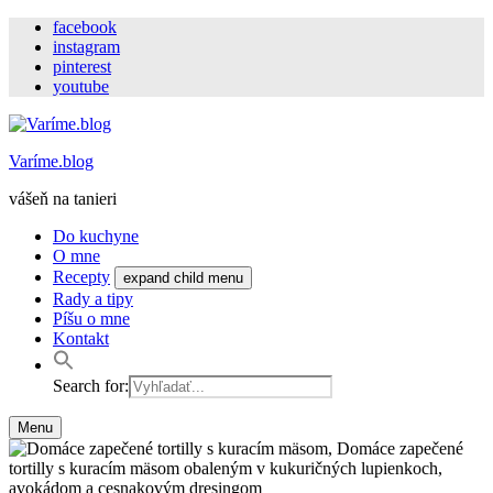
facebook
instagram
pinterest
youtube
Varíme.blog
vášeň na tanieri
Do kuchyne
O mne
Recepty
expand child menu
Rady a tipy
Píšu o mne
Kontakt
Search for:
Menu