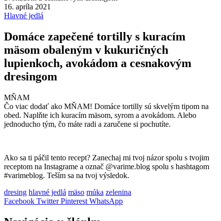
16. apríla 2021
Hlavné jedlá
Domáce zapečené tortilly s kuracím
mäsom obaleným v kukuričných
lupienkoch, avokádom a cesnakovým
dresingom
MŇAM
Čo viac dodať ako MŇAM! Domáce tortilly sú skvelým tipom na
obed. Naplňte ich kuracím mäsom, syrom a avokádom. Alebo
jednoducho tým, čo máte radi a zaručene si pochutíte.
Ako sa ti páčil tento recept? Zanechaj mi tvoj názor spolu s tvojim
receptom na Instagrame a označ @varime.blog spolu s hashtagom
#varimeblog. Teším sa na tvoj výsledok.
dresing
hlavné jedlá
mäso
múka
zelenina
Facebook
Twitter
Pinterest
WhatsApp