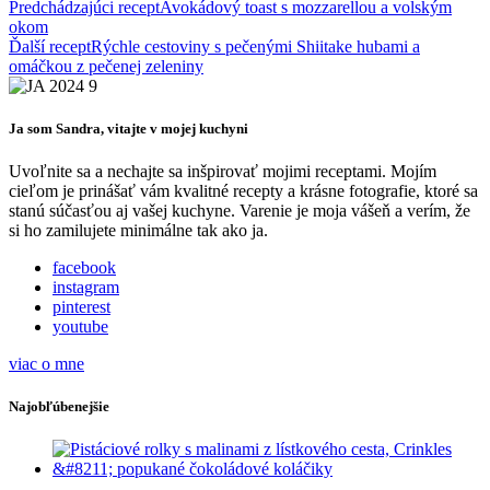
Predchádzajúci recept
Avokádový toast s mozzarellou a volským
okom
Ďalší recept
Rýchle cestoviny s pečenými Shiitake hubami a
omáčkou z pečenej zeleniny
Ja som Sandra, vitajte v mojej kuchyni
Uvoľnite sa a nechajte sa inšpirovať mojimi receptami. Mojím
cieľom je prinášať vám kvalitné recepty a krásne fotografie, ktoré sa
stanú súčasťou aj vašej kuchyne. Varenie je moja vášeň a verím, že
si ho zamilujete minimálne tak ako ja.
facebook
instagram
pinterest
youtube
viac o mne
Najobľúbenejšie