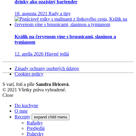
drinky ako ozajstný bartender
18. augusta 2021
Rady a tipy
Králik na červenom víne s brusnicami, slaninou a
tymianom
12. apríla 2026
Hlavné jedlá
Zásady ochrany osobných údajov
Cookies policy
S
varí, fotí a píše
Sandra Hricová
.
© 2021 Všetky práva vyhradené.
Close
Do kuchyne
O mne
Recepty
expand child menu
Raňajky
Predjedlá
Polievky