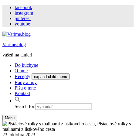
facebook
instagram
pinterest
youtube
Varíme.blog
vášeň na tanieri
Do kuchyne
O mne
Recepty
expand child menu
Rady a tipy
Píšu o mne
Kontakt
Search for:
Menu
23. októbra 2023