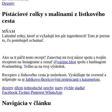
Dezerty
Pistáciové rolky s malinami z lístkového
cesta
MŇAM
Lahodné rolky, ktoré si vyžadujú len pár ingrediencií! Toto je presne
to, čo potrebuješ ochutnať.
Ako sa ti páčil tento recept? Zanechaj mi tvoj názor spolu s tvojím
receptom na Instagrame a označ
@varime.blog
spolu s hashtagom
#varimeblog. Teším sa na tvoj výsledok.
Receptov z lístkového cesta je neúrekom. Vyskúšajte tie overené a
inšpirujte sa aj
Jablkovo-škoricovými prstencami s karamelom
.
dezerty
džem
jednoduché
orechy
party
rýchle
sladké
Facebook
Twitter
Pinterest
WhatsApp
Navigácia v článku